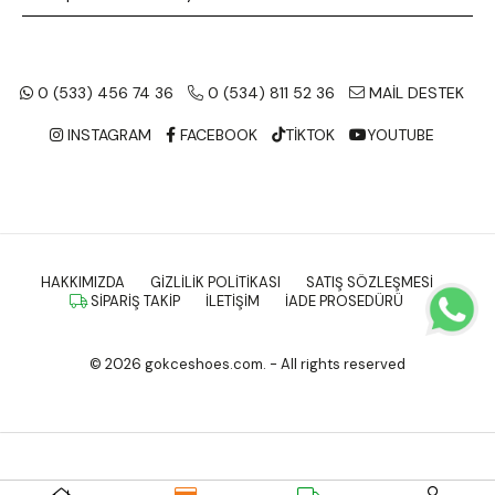
0 (533) 456 74 36
0 (534) 811 52 36
MAİL DESTEK
INSTAGRAM
FACEBOOK
TİKTOK
YOUTUBE
HAKKIMIZDA
GIZLILIK POLITIKASI
SATIŞ SÖZLEŞMESI
SIPARIŞ TAKIP
İLETIŞIM
İADE PROSEDÜRÜ
© 2026 gokceshoes.com. - All rights reserved