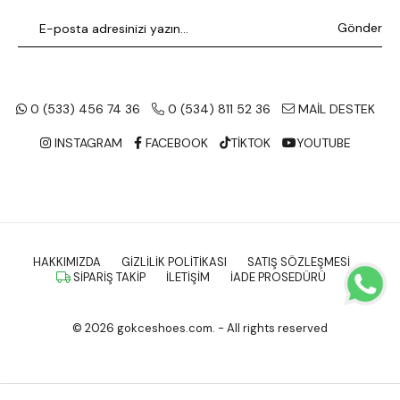
Gönder
0 (533) 456 74 36
0 (534) 811 52 36
MAİL DESTEK
INSTAGRAM
FACEBOOK
TİKTOK
YOUTUBE
HAKKIMIZDA
GIZLILIK POLITIKASI
SATIŞ SÖZLEŞMESI
SIPARIŞ TAKIP
İLETIŞIM
İADE PROSEDÜRÜ
© 2026 gokceshoes.com. - All rights reserved