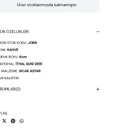
Ürün stoklarımızda kalmamıştır.
ÜN ÖZELLIKLERI
RÜN STOK KODU:
JOAN
ENK:
KAHVE
OPUK BOYU:
6cm
ATERYAL:
İTHAL SUNİ DERİ
Ç MALZEME:
SICAK ASTAR
AM KALIPTIR
ERLİ ÜRETİM
ORUMLAR
(0)
100 EL İŞÇİLİĞİ
YLAŞ