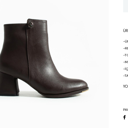
ÜR
-Ü
-R
-T
-M
-İ
-T
-Y
Y
-%
PA