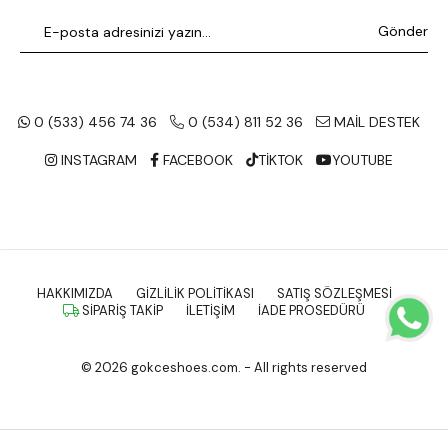
Gönder
0 (533) 456 74 36
0 (534) 811 52 36
MAİL DESTEK
INSTAGRAM
FACEBOOK
TİKTOK
YOUTUBE
HAKKIMIZDA
GIZLILIK POLITIKASI
SATIŞ SÖZLEŞMESI
SIPARIŞ TAKIP
İLETIŞIM
İADE PROSEDÜRÜ
© 2026 gokceshoes.com. - All rights reserved