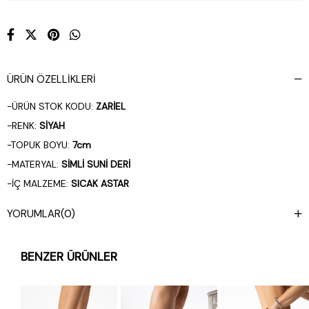
ÜRÜN ÖZELLIKLERI
-ÜRÜN STOK KODU:
ZARİEL
-RENK:
SİYAH
-TOPUK BOYU:
7cm
-MATERYAL:
SİMLİ SUNİ DERİ
-İÇ MALZEME:
SICAK ASTAR
-TAM KALIPTIR
YORUMLAR
(0)
-YERLİ ÜRETİM
-%100 EL İŞÇİLİĞİ
BENZER ÜRÜNLER